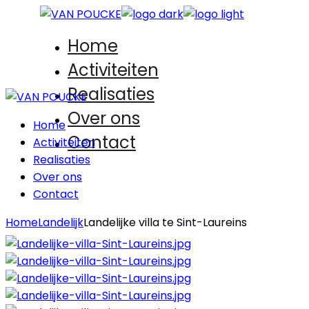
Skip
to
Home
the
content
Activiteiten
Realisaties
Over ons
Home
Contact
Activiteiten
Realisaties
Over ons
Contact
Home
Landelijk
Landelijke villa te Sint-Laureins